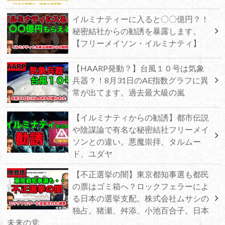
イルミナティーに入ると〇〇億円？！
秘密結社からの勧誘を暴露します。
【フリーメイソン・イルミナティ】
【HAARP発動？】台風１０号は気象
兵器？！8月31日のAE指数グラフに異
常が出てます。過去最大級の嵐
【イルミナティからの勧誘】都市伝説
や陰謀論で有名な秘密結社フリーメイ
ソンとの違い。悪魔崇拝、タルムー
ド、ユダヤ
【不正選挙の闇】東京都知事選も都民
の票はゴミ箱へ？ロックフェラーによ
る日本の選挙支配。株式会社ムサシの
独占。猪瀬、舛添、小池百合子。日本
未来の党