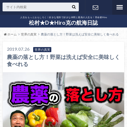
人生をもっとおもしろく！好きな場所で好きな仲間と最高の人生を！革命家Hiro
お問い合わ
松村★D★Hiro克の航海日誌
ホーム
世界の真実
農薬の落とし方！野菜は洗えば安全に美味しく食べれる
せ
2019.07.26
世界の真実
農薬の落とし方！野菜は洗えば安全に美味しく
食べれる