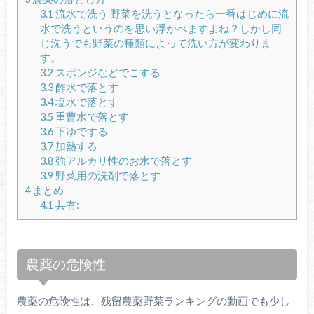
3.1
流水で洗う 野菜を洗うとなったら一番はじめに流
水で洗うというのを思い浮かべますよね？しかし同
じ洗うでも野菜の種類によって洗い方が変わりま
す。
3.2
スポンジなどでこする
3.3
酢水で落とす
3.4
塩水で落とす
3.5
重曹水で落とす
3.6
下ゆでする
3.7
加熱する
3.8
強アルカリ性のお水で落とす
3.9
野菜用の洗剤で落とす
4
まとめ
4.1
共有:
農薬の危険性
農薬の危険性は、残留農薬野菜ランキングの動画でも少し