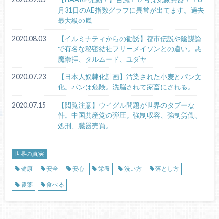
月31日のAE指数グラフに異常が出てます。過去
最大級の嵐
2020.08.03
【イルミナティからの勧誘】都市伝説や陰謀論
で有名な秘密結社フリーメイソンとの違い。悪
魔崇拝、タルムード、ユダヤ
2020.07.23
【日本人奴隷化計画】汚染された小麦とパン文
化。パンは危険。洗脳されて家畜にされる。
2020.07.15
【閲覧注意】ウイグル問題が世界のタブーな
件。中国共産党の弾圧。強制収容、強制労働、
処刑、臓器売買。
世界の真実
健康
安全
安心
栄養
洗い方
落とし方
農薬
食べる