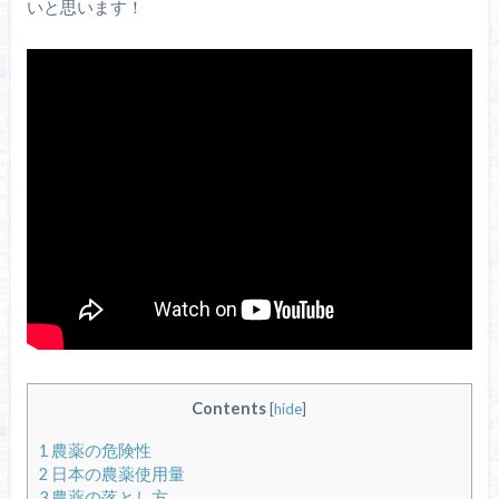
いと思います！
Contents
[
hide
]
1
農薬の危険性
2
日本の農薬使用量
3
農薬の落とし方