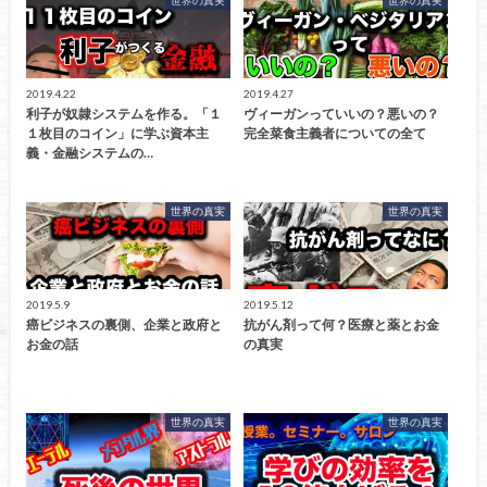
2019.4.22
2019.4.27
利子が奴隷システムを作る。「１
ヴィーガンっていいの？悪いの？
１枚目のコイン」に学ぶ資本主
完全菜食主義者についての全て
義・金融システムの…
世界の真実
世界の真実
2019.5.9
2019.5.12
癌ビジネスの裏側、企業と政府と
抗がん剤って何？医療と薬とお金
お金の話
の真実
世界の真実
世界の真実