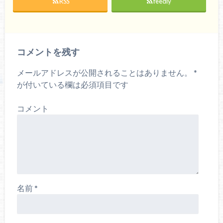
RSS
feedly
開
新
き
し
ま
い
す
ウ
)
ィ
ン
ド
ウ
コメントを残す
で
開
き
ま
メールアドレスが公開されることはありません。
*
す
)
が付いている欄は必須項目です
コメント
名前
*