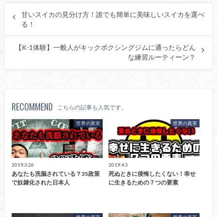
甘いスイカの見分け方！誰でも簡単に美味しいスイカを選べ
る！
【K-1体験】一般人がキックボクシングジムに通ったらどん
な練習ルーティーン？
RECOMMEND
こちらの記事も人気です。
世界の真実
世界の真実
2019.3.26
2019.4.3
あなたも洗脳されている？3S政策
死ぬときに後悔したくない！幸せ
で奴隷化された日本人
に生きるための７つの要素
世界の真実
世界の真実