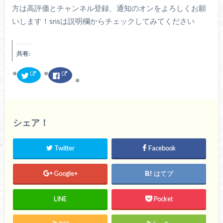
方は高評価とチャンネル登録、通知のオンをよろしくお願
いします！snsは説明欄からチェックしてみてください
共有:
ク
F
リ
a
ッ
c
ク
e
し
b
て
o
T
o
w
k
シェア！
i
で
t
共
t
有
e
す
r
る
Twitter
Facebook
で
に
共
は
有
ク
(
リ
Google+
はてブ
新
ッ
し
ク
い
し
ウ
て
LINE
Pocket
ィ
く
ン
だ
ド
さ
ウ
い
で
(