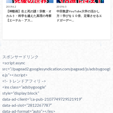
2019.6.2
2019.6.5
【神動画】生と死の謎！宗教・オ
中田敦彦YouTube大学の活かし
カルト・科学を越えた真理の考察
方！学びを１０倍、定着させるエ
【エーテル・アス…
ドガーデー…
スポンサードリンク
<script async
src=”//pagead2.googlesyndication.com/pagead/js/adsbygoogl
e.js”></script>
<!– トレンドアフィリ –>
<ins class=”adsbygoogle”
style=”display:block”
data-ad-client=”ca-pub-2107749729521919″
data-ad-slot=”2812267787″
data-ad-format=”auto”></ins>