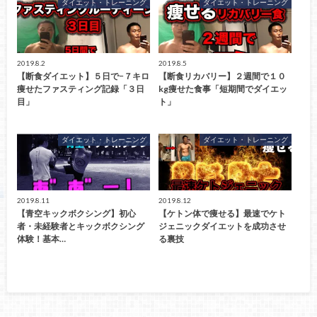
ダイエット・トレーニング
ダイエット・トレーニング
2019.8.2
2019.8.5
【断食ダイエット】５日で−７キロ
【断食リカバリー】２週間で１０
痩せたファスティング記録「３日
kg痩せた食事「短期間でダイエッ
目」
ト」
ダイエット・トレーニング
ダイエット・トレーニング
2019.8.11
2019.8.12
【青空キックボクシング】初心
【ケトン体で痩せる】最速でケト
者・未経験者とキックボクシング
ジェニックダイエットを成功させ
体験！基本…
る裏技