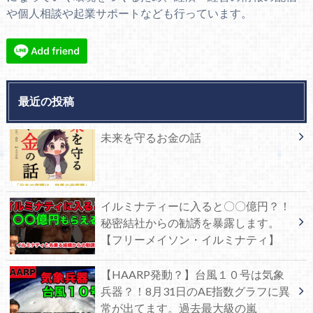
や個人相談や起業サポートなども行っています。
最近の投稿
未来を守るお金の話
イルミナティーに入ると〇〇億円？！
秘密結社からの勧誘を暴露します。
【フリーメイソン・イルミナティ】
【HAARP発動？】台風１０号は気象
兵器？！8月31日のAE指数グラフに異
常が出てます。過去最大級の嵐