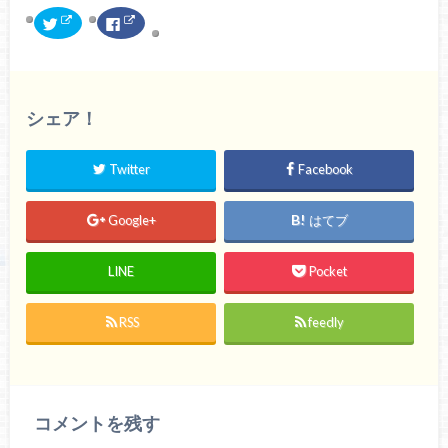
ク
F
リ
a
ッ
c
ク
e
し
b
て
o
T
o
w
k
シェア！
i
で
t
共
t
有
e
す
r
る
Twitter
Facebook
で
に
共
は
有
ク
(
リ
Google+
はてブ
新
ッ
し
ク
い
し
ウ
て
LINE
Pocket
ィ
く
ン
だ
ド
さ
ウ
い
で
(
RSS
feedly
開
新
き
し
ま
い
す
ウ
)
ィ
ン
ド
ウ
コメントを残す
で
開