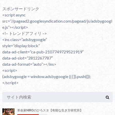
スポンサードリンク
<script async
src=”//pagead2.googlesyndication.com/pagead/js/adsbygoogl
e.js”></script>
<!– トレンドアフィリ –>
<ins class=”adsbygoogle”
style=”display:block”
data-ad-client=”ca-pub-2107749729521919″
data-ad-slot=”2812267787″
data-ad-format=”auto”></ins>
<script>
(adsbygoogle = window.adsbygoogle || []).push({});
</script>