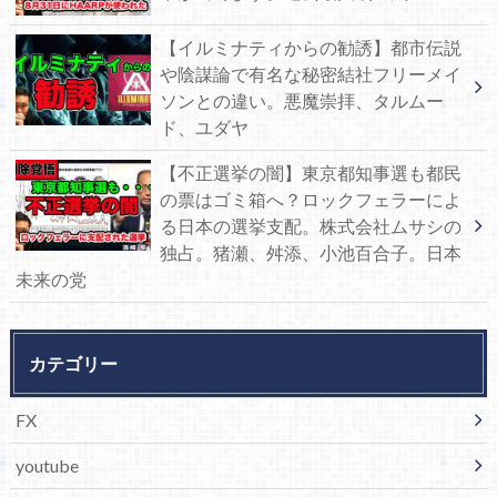
【イルミナティからの勧誘】都市伝説
や陰謀論で有名な秘密結社フリーメイ
ソンとの違い。悪魔崇拝、タルムー
ド、ユダヤ
【不正選挙の闇】東京都知事選も都民
の票はゴミ箱へ？ロックフェラーによ
る日本の選挙支配。株式会社ムサシの
独占。猪瀬、舛添、小池百合子。日本
未来の党
カテゴリー
FX
youtube