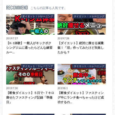
RECOMMEND
こちらの記事も人気です。
ダイエット・トレーニング
ダイエット・トレーニング
2019.7.27
2019.7.28
【K-1体験】一般人がキックボク
【ダイエット】絶対に痩せる減量
シングジムに通ったらどんな練習
飯！「沼」作ってみたけど失敗し
ルー…
たかも？
ダイエット・トレーニング
ダイエット・トレーニング
2019.7.30
2019.8.1
【断食ダイエット】５日で−７キロ
【断食ダイエット】ファスティン
痩せたファスティング記録「準備
グ中にランチ食べちゃったけど成
日」
功するの…