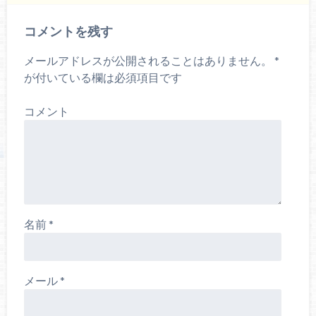
)
ィ
ン
ド
ウ
コメントを残す
で
開
き
ま
メールアドレスが公開されることはありません。
*
す
)
が付いている欄は必須項目です
コメント
名前
*
メール
*