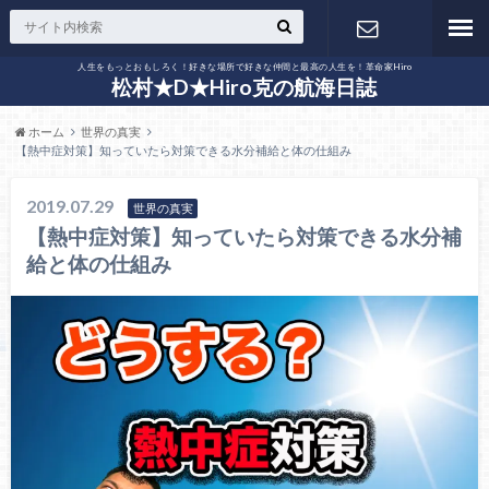
人生をもっとおもしろく！好きな場所で好きな仲間と最高の人生を！革命家Hiro
お問い合わ
松村★D★Hiro克の航海日誌
ホーム
世界の真実
せ
【熱中症対策】知っていたら対策できる水分補給と体の仕組み
2019.07.29
世界の真実
【熱中症対策】知っていたら対策できる水分補
給と体の仕組み