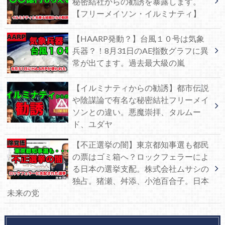
秘密結社からの勧誘を暴露します。
【フリーメイソン・イルミナティ】
【HAARP発動？】台風１０号は気象
兵器？！8月31日のAE指数グラフに異
常が出てます。過去最大級の嵐
【イルミナティからの勧誘】都市伝説
や陰謀論で有名な秘密結社フリーメイ
ソンとの違い。悪魔崇拝、タルムー
ド、ユダヤ
【不正選挙の闇】東京都知事選も都民
の票はゴミ箱へ？ロックフェラーによ
る日本の選挙支配。株式会社ムサシの
独占。猪瀬、舛添、小池百合子。日本
未来の党