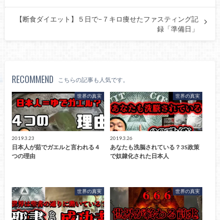
【断食ダイエット】５日で−７キロ痩せたファスティング記
録「準備日」
RECOMMEND
こちらの記事も人気です。
世界の真実
世界の真実
2019.3.23
2019.3.26
日本人が茹でガエルと言われる４
あなたも洗脳されている？3S政策
つの理由
で奴隷化された日本人
世界の真実
世界の真実