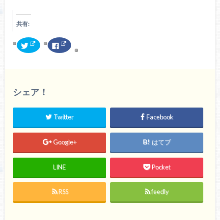
共有:
ク
F
リ
a
ッ
c
ク
e
し
b
て
o
T
o
w
k
シェア！
i
で
t
共
t
有
e
す
r
る
Twitter
Facebook
で
に
共
は
有
ク
(
リ
Google+
はてブ
新
ッ
し
ク
い
し
ウ
て
LINE
Pocket
ィ
く
ン
だ
ド
さ
ウ
い
で
(
RSS
feedly
開
新
き
し
ま
い
す
ウ