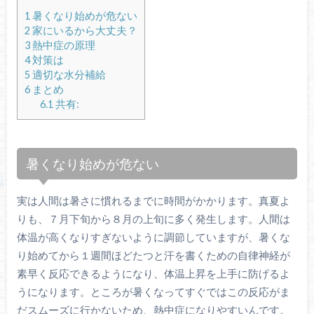
1
暑くなり始めが危ない
2
家にいるから大丈夫？
3
熱中症の原理
4
対策は
5
適切な水分補給
6
まとめ
6.1
共有:
暑くなり始めが危ない
実は人間は暑さに慣れるまでに時間がかかります。真夏よ
りも、７月下旬から８月の上旬に多く発生します。人間は
体温が高くなりすぎないように調節していますが、暑くな
り始めてから１週間ほどたつと汗を書くための自律神経が
素早く反応できるようになり、体温上昇を上手に防げるよ
うになります。ところが暑くなってすぐではこの反応がま
だスムーズに行かないため、熱中症になりやすいんです。