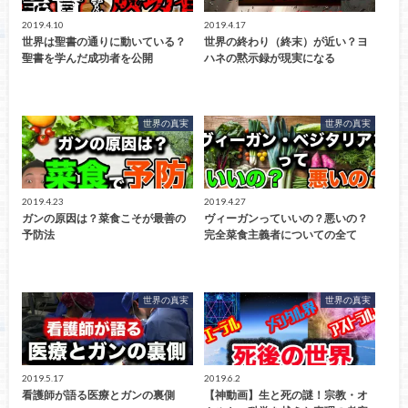
2019.4.10
2019.4.17
世界は聖書の通りに動いている？
世界の終わり（終末）が近い？ヨ
聖書を学んだ成功者を公開
ハネの黙示録が現実になる
世界の真実
世界の真実
2019.4.23
2019.4.27
ガンの原因は？菜食こそが最善の
ヴィーガンっていいの？悪いの？
予防法
完全菜食主義者についての全て
世界の真実
世界の真実
2019.5.17
2019.6.2
看護師が語る医療とガンの裏側
【神動画】生と死の謎！宗教・オ