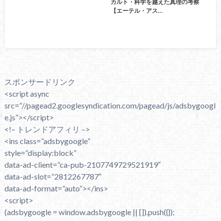
カルト・科学を越えた真理の考察
【エーテル・アス…
スポンサードリンク
<script async
src=”//pagead2.googlesyndication.com/pagead/js/adsbygoogl
e.js”></script>
<!– トレンドアフィリ –>
<ins class=”adsbygoogle”
style=”display:block”
data-ad-client=”ca-pub-2107749729521919″
data-ad-slot=”2812267787″
data-ad-format=”auto”></ins>
<script>
(adsbygoogle = window.adsbygoogle || []).push({});