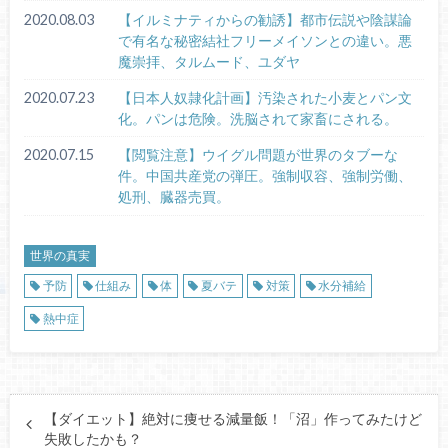
2020.08.03
【イルミナティからの勧誘】都市伝説や陰謀論
で有名な秘密結社フリーメイソンとの違い。悪
魔崇拝、タルムード、ユダヤ
2020.07.23
【日本人奴隷化計画】汚染された小麦とパン文
化。パンは危険。洗脳されて家畜にされる。
2020.07.15
【閲覧注意】ウイグル問題が世界のタブーな
件。中国共産党の弾圧。強制収容、強制労働、
処刑、臓器売買。
世界の真実
予防
仕組み
体
夏バテ
対策
水分補給
熱中症
【ダイエット】絶対に痩せる減量飯！「沼」作ってみたけど
失敗したかも？