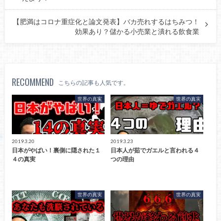
【肥満はコロナ重症化と論文発表】バカ売れするはちみつ！
効果あり？儲かる小売業と潰れる飲食業
RECOMMEND
こちらの記事も人気です。
世界の真実
世界の真実
2019.3.20
2019.3.23
日本がやばい！裏側に隠された１
日本人が茹でガエルと言われる４
４の真実
つの理由
世界の真実
世界の真実