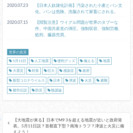
2020.07.23
【日本人奴隷化計画】汚染された小麦とパン文
化。パンは危険。洗脳されて家畜にされる。
2020.07.15
【閲覧注意】ウイグル問題が世界のタブーな
件。中国共産党の弾圧。強制収容、強制労働、
処刑、臓器売買。
世界の真実
5月11日
人工地震
便利グッズ
備える
地震
大震災
対策
巨大
感染症
政府
新型コロナウイルス
日本
津波
火災
避難
都市伝説
防災
陰謀論
【大地震が来る】日本でM9 3を超える地震が近いと政府発
表。5月11日説？首都直下型？南海トラフ？津波と火災に備
えよう！