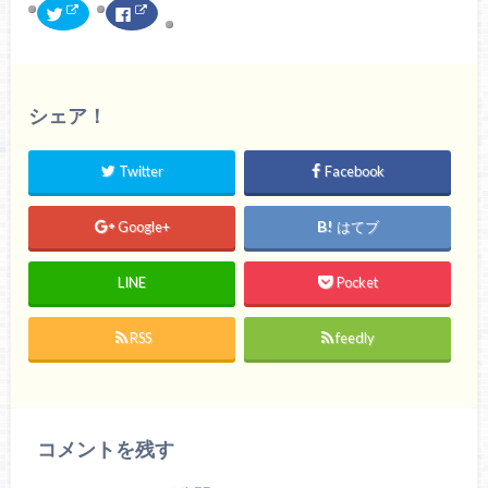
ク
F
リ
a
ッ
c
ク
e
し
b
て
o
T
o
w
k
シェア！
i
で
t
共
t
有
e
す
r
る
Twitter
Facebook
で
に
共
は
有
ク
(
リ
Google+
はてブ
新
ッ
し
ク
い
し
ウ
て
LINE
Pocket
ィ
く
ン
だ
ド
さ
ウ
い
で
(
RSS
feedly
開
新
き
し
ま
い
す
ウ
)
ィ
ン
ド
ウ
コメントを残す
で
開
き