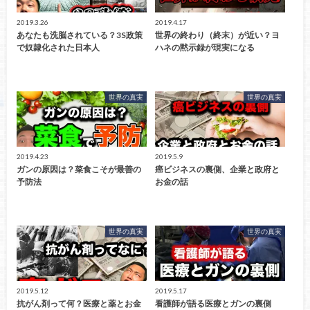
2019.3.26
2019.4.17
あなたも洗脳されている？3S政策
世界の終わり（終末）が近い？ヨ
で奴隷化された日本人
ハネの黙示録が現実になる
世界の真実
世界の真実
2019.4.23
2019.5.9
ガンの原因は？菜食こそが最善の
癌ビジネスの裏側、企業と政府と
予防法
お金の話
世界の真実
世界の真実
2019.5.12
2019.5.17
抗がん剤って何？医療と薬とお金
看護師が語る医療とガンの裏側