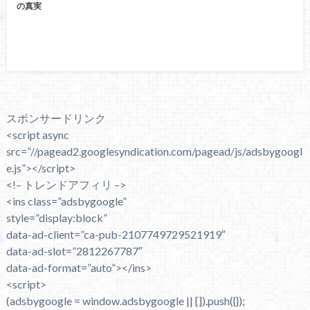
の真実
スポンサードリンク
<script async
src=”//pagead2.googlesyndication.com/pagead/js/adsbygoogl
e.js”></script>
<!– トレンドアフィリ –>
<ins class=”adsbygoogle”
style=”display:block”
data-ad-client=”ca-pub-2107749729521919″
data-ad-slot=”2812267787″
data-ad-format=”auto”></ins>
<script>
(adsbygoogle = window.adsbygoogle || []).push({});