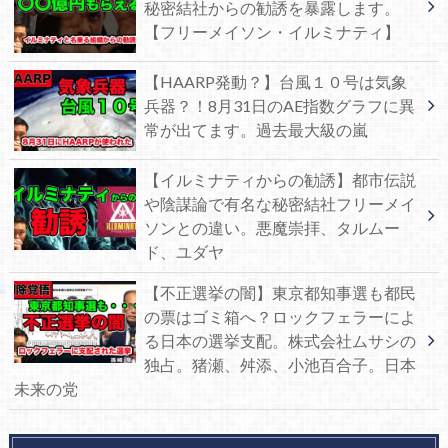
秘密結社からの勧誘を暴露します。
【フリーメイソン・イルミナティ】
【HAARP発動？】台風１０号は気象
兵器？！8月31日のAE指数グラフに異
常が出てます。過去最大級の嵐
【イルミナティからの勧誘】都市伝説
や陰謀論で有名な秘密結社フリーメイ
ソンとの違い。悪魔崇拝、タルムー
ド、ユダヤ
【不正選挙の闇】東京都知事選も都民
の票はゴミ箱へ？ロックフェラーによ
る日本の選挙支配。株式会社ムサシの
独占。猪瀬、舛添、小池百合子。日本
未来の党