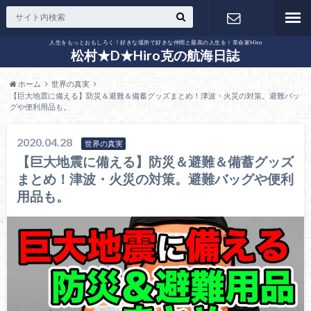
人生をもっとおもしろく！好きな場所で好きな仲間と最高の人生を！革命家Hiro
お問い合わ
松村★D★Hiro克の航海日誌
ホーム
世界の真実
せ
【巨大地震に備える】防災＆避難＆備蓄グッズまとめ！津波・火災の対策。避難バッ
グや便利用品も。
2020.04.28
世界の真実
【巨大地震に備える】防災＆避難＆備蓄グッズ
まとめ！津波・火災の対策。避難バッグや便利
用品も。