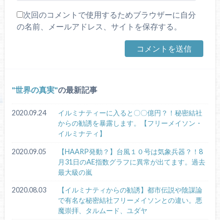
次回のコメントで使用するためブラウザーに自分
の名前、メールアドレス、サイトを保存する。
世界の真実
の最新記事
2020.09.24
イルミナティーに入ると〇〇億円？！秘密結社
からの勧誘を暴露します。【フリーメイソン・
イルミナティ】
2020.09.05
【HAARP発動？】台風１０号は気象兵器？！8
月31日のAE指数グラフに異常が出てます。過去
最大級の嵐
2020.08.03
【イルミナティからの勧誘】都市伝説や陰謀論
で有名な秘密結社フリーメイソンとの違い。悪
魔崇拝、タルムード、ユダヤ