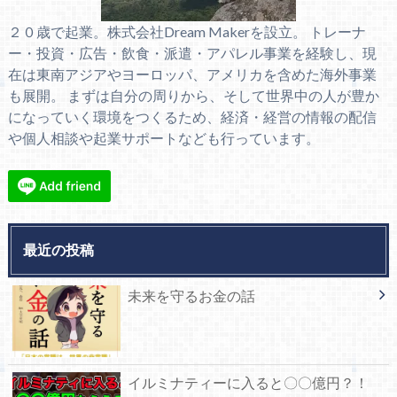
２０歳で起業。株式会社Dream Makerを設立。 トレーナ
ー・投資・広告・飲食・派遣・アパレル事業を経験し、現
在は東南アジアやヨーロッパ、アメリカを含めた海外事業
も展開。 まずは自分の周りから、そして世界中の人が豊か
になっていく環境をつくるため、経済・経営の情報の配信
や個人相談や起業サポートなども行っています。
最近の投稿
未来を守るお金の話
イルミナティーに入ると〇〇億円？！