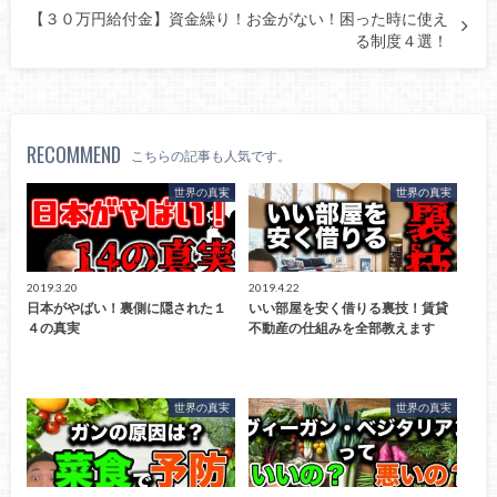
【３０万円給付金】資金繰り！お金がない！困った時に使え
る制度４選！
RECOMMEND
こちらの記事も人気です。
世界の真実
世界の真実
2019.3.20
2019.4.22
日本がやばい！裏側に隠された１
いい部屋を安く借りる裏技！賃貸
４の真実
不動産の仕組みを全部教えます
世界の真実
世界の真実