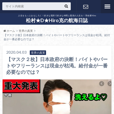
人生をもっとおもしろく！好きな場所で好きな仲間と最高の人生を！革命家Hiro
お問い合わ
松村★D★Hiro克の航海日誌
ホーム
世界の真実
せ
【マスク２枚】日本政府の決断！バイトやパートやフリーランスは現金が枯渇。給付
金が一番必要なのでは？
2020.04.03
世界の真実
【マスク２枚】日本政府の決断！バイトやパー
トやフリーランスは現金が枯渇。給付金が一番
必要なのでは？