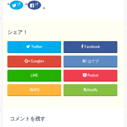
ク
F
リ
a
ッ
c
ク
e
し
b
て
o
T
o
w
k
シェア！
i
で
t
共
t
有
e
す
r
る
Twitter
Facebook
で
に
共
は
有
ク
(
リ
Google+
はてブ
新
ッ
し
ク
い
し
ウ
て
LINE
Pocket
ィ
く
ン
だ
ド
さ
ウ
い
で
(
RSS
feedly
開
新
き
し
ま
い
す
ウ
)
ィ
ン
ド
ウ
コメントを残す
で
開
き