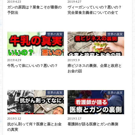
2019.4.23
2019.4.27
ガンの原因は？菜食こそが最善の
ヴィーガンっていいの？悪いの？
予防法
完全菜食主義者についての全て
世界の真実
世界の真実
2019.4.29
2019.5.9
牛乳って体にいいの？悪いの？
癌ビジネスの裏側、企業と政府と
お金の話
世界の真実
世界の真実
2019.5.12
2019.5.17
抗がん剤って何？医療と薬とお金
看護師が語る医療とガンの裏側
の真実