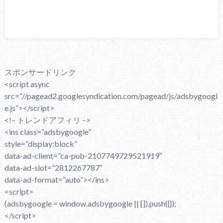
スポンサードリンク
<script async
src=”//pagead2.googlesyndication.com/pagead/js/adsbygoogl
e.js”></script>
<!– トレンドアフィリ –>
<ins class=”adsbygoogle”
style=”display:block”
data-ad-client=”ca-pub-2107749729521919″
data-ad-slot=”2812267787″
data-ad-format=”auto”></ins>
<script>
(adsbygoogle = window.adsbygoogle || []).push({});
</script>