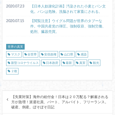
2020.07.23
【日本人奴隷化計画】汚染された小麦とパン文
化。パンは危険。洗脳されて家畜にされる。
2020.07.15
【閲覧注意】ウイグル問題が世界のタブーな
件。中国共産党の弾圧。強制収容、強制労働、
処刑、臓器売買。
世界の真実
マスク
全世帯
安倍政権
山口県
感染
新型コロナウイルス
日本政府
最新
真実
観光
２枚
【失業対策】海外の給付金！日本は２０万配る？解雇される
方が急増！派遣社員、パート、アルバイト、フリーランス。
破産、倒産。ぼそぼそ日記