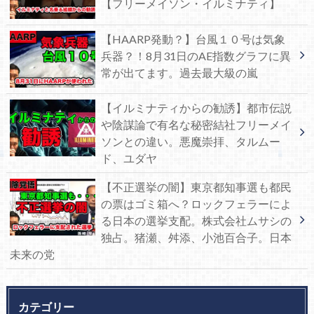
【フリーメイソン・イルミナティ】
【HAARP発動？】台風１０号は気象
兵器？！8月31日のAE指数グラフに異
常が出てます。過去最大級の嵐
【イルミナティからの勧誘】都市伝説
や陰謀論で有名な秘密結社フリーメイ
ソンとの違い。悪魔崇拝、タルムー
ド、ユダヤ
【不正選挙の闇】東京都知事選も都民
の票はゴミ箱へ？ロックフェラーによ
る日本の選挙支配。株式会社ムサシの
独占。猪瀬、舛添、小池百合子。日本
未来の党
カテゴリー