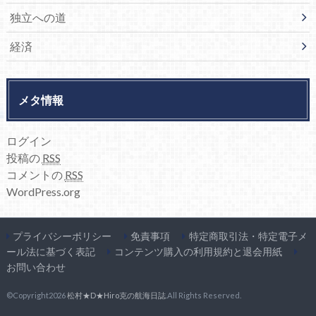
独立への道
経済
メタ情報
ログイン
投稿の
RSS
コメントの
RSS
WordPress.org
プライバシーポリシー
免責事項
特定商取引法・特定電子メ
ール法に基づく表記
コンテンツ購入の利用規約と退会用紙
お問い合わせ
©Copyright2026
松村★D★Hiro克の航海日誌
.All Rights Reserved.