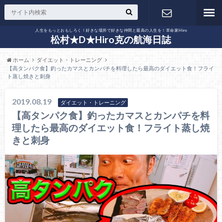
人生をもっとおもしろく！好きな場所で好きな仲間と最高の人生を！革命家Hiro
お問い合わ
松村★D★Hiro克の航海日誌
ホーム
ダイエット・トレーニング
せ
【高タンパク食】釣ったカマスとカンパチを料理したら最高のダイエット食！フライ
ト蒸し焼きと刺身
2019.08.19
ダイエット・トレーニング
【高タンパク食】釣ったカマスとカンパチを料
理したら最高のダイエット食！フライト蒸し焼
きと刺身