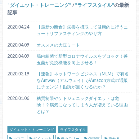
ダイエット・トレーニング
/
ライフスタイル
の最新
記事
2020.04.24
【最新の断食】栄養を摂取して健康的に行うニ
ュートリファスティングのやり方
2020.04.09
オススメの大豆ミート
2020.04.09
腸内細菌で新型コロナウイルスをブロック！善
玉菌が免疫機能を向上させる！
2020.03.19
【速報】ネットワークビジネス（MLM）で有名
なAmway（アムウェイ）がAmazon方式の通販
にチェンジ！勧誘が無くなるのか？
2020.01.06
糖質制限やケトジェニックダイエットは危
険！？病気になってしまう人が増えている理由
とは？
ダイエット・トレーニング
ライフスタイル
カマス
ダイエット
低カロリー
低糖質
痩せる