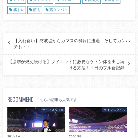
筋トレ
筋肉
高タンパク
【入れ食い】防波堤からカマスの群れに遭遇！そしてカンパ
チも・・・
【脂肪が燃え続ける】ダイエットに必要なケトン体を出し続
ける方法！１日のフル食記録
RECOMMEND
こちらの記事も人気です。
ライフスタイル
ライフスタイル
2016.9.4
2016.9.8