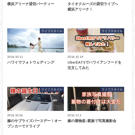
横浜アリーナ貸切パーティー
タイオクルーズの貸切ライブへ
横浜アリーナ！
ライフスタイル
ライフスタイル
2016.10.11
2016.10.14
ハワイでフォトウェディング
UberEATSでハワイアンフードを
注文してみた
ライフスタイル
ライフスタイル
2016.10.26
2016.11.1
嫁のサプライズバースデー！オー
嫁の着物姿♪親族で写真撮影会
プンカーでドライブ