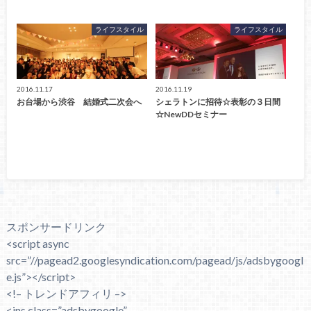
ライフスタイル
ライフスタイル
2016.11.17
2016.11.19
お台場から渋谷 結婚式二次会へ
シェラトンに招待☆表彰の３日間
☆NewDDセミナー
スポンサードリンク
<script async
src=”//pagead2.googlesyndication.com/pagead/js/adsbygoogl
e.js”></script>
<!– トレンドアフィリ –>
<ins class=”adsbygoogle”