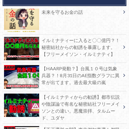
未来を守るお金の話
イルミナティーに入ると〇〇億円？！
秘密結社からの勧誘を暴露します。
【フリーメイソン・イルミナティ】
【HAARP発動？】台風１０号は気象
兵器？！8月31日のAE指数グラフに異
常が出てます。過去最大級の嵐
【イルミナティからの勧誘】都市伝説
や陰謀論で有名な秘密結社フリーメイ
ソンとの違い。悪魔崇拝、タルムー
ド、ユダヤ