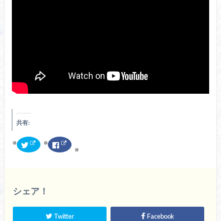
共有:
ク
F
リ
a
ッ
c
ク
e
し
b
て
o
T
o
w
k
シェア！
i
で
t
共
t
有
e
す
r
る
Twitter
Facebook
で
に