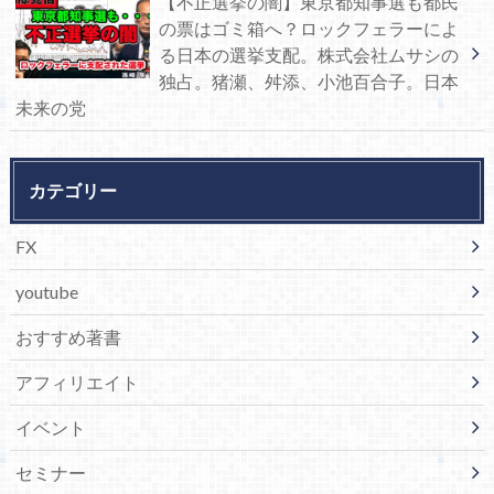
【不正選挙の闇】東京都知事選も都民
の票はゴミ箱へ？ロックフェラーによ
る日本の選挙支配。株式会社ムサシの
独占。猪瀬、舛添、小池百合子。日本
未来の党
カテゴリー
FX
youtube
おすすめ著書
アフィリエイト
イベント
セミナー