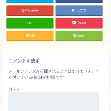
共
は
有
ク
(
リ
Google+
はてブ
新
ッ
し
ク
い
し
ウ
て
LINE
Pocket
ィ
く
ン
だ
ド
さ
ウ
い
で
(
RSS
feedly
開
新
き
し
ま
い
す
ウ
)
ィ
ン
ド
ウ
コメントを残す
で
開
き
ま
メールアドレスが公開されることはありません。
*
す
)
が付いている欄は必須項目です
コメント