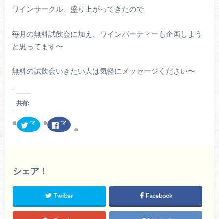
ワインサークル、盛り上がってきたので
毎月の無料試飲会に加え、ワインパーティーも企画しよう
と思ってます〜
無料の試飲会いきたい人は気軽にメッセージください〜
共有:
ク
F
リ
a
ッ
c
ク
e
し
b
て
o
T
o
w
k
シェア！
i
で
t
共
t
有
e
す
r
る
Twitter
Facebook
で
に
共
は
有
ク
(
リ