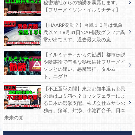
秘密結社からの勧誘を暴露します。
【フリーメイソン・イルミナティ】
【HAARP発動？】台風１０号は気象
兵器？！8月31日のAE指数グラフに異
常が出てます。過去最大級の嵐
【イルミナティからの勧誘】都市伝説
や陰謀論で有名な秘密結社フリーメイ
ソンとの違い。悪魔崇拝、タルムー
ド、ユダヤ
【不正選挙の闇】東京都知事選も都民
の票はゴミ箱へ？ロックフェラーによ
る日本の選挙支配。株式会社ムサシの
独占。猪瀬、舛添、小池百合子。日本
未来の党