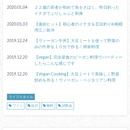
2020.01.04
２２歳の若者が初めて魚をさばく。昨日釣った
イナダでぶりしゃぶと刺身
2020.01.03
【連続ヒット】初心者のイナダ＆五目釣りin相模
湾江ノ島沖
2019.12.24
【ヴィーガン牛丼】大豆ミートを使って野菜の
みの牛丼を１０分で作る！簡単料理
2019.12.20
【vegan】完全菜食のビーガン料理でパーティー
したらこんな感じです
2019.12.20
【Vegan Cooking】大豆ミートで美味しく野菜
炒めを作る！ヴィーガン・ベジタリアン料理
ライフスタイル
ワイン
品川
無料
試飲会