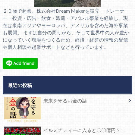
２０歳で起業。株式会社Dream Makerを設立。 トレーナ
ー・投資・広告・飲食・派遣・アパレル事業を経験し、現
在は東南アジアやヨーロッパ、アメリカを含めた海外事業
も展開。 まずは自分の周りから、そして世界中の人が豊か
になっていく環境をつくるため、経済・経営の情報の配信
や個人相談や起業サポートなども行っています。
最近の投稿
未来を守るお金の話
イルミナティーに入ると〇〇億円？！