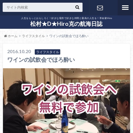
人生をもっとおもしろく！好きな場所で好きな仲間と最高の人生を！革命家Hiro
お問い合わ
松村★D★Hiro克の航海日誌
ホーム
ライフスタイル
ワインの試飲会でほろ酔い
せ
2016.10.20
ライフスタイル
ワインの試飲会でほろ酔い