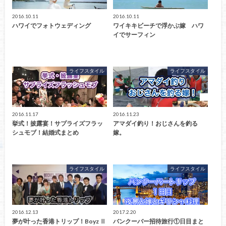
2016.10.11
2016.10.11
ハワイでフォトウェディング
ワイキキビーチで浮かぶ嫁 ハワ
イでサーフィン
ライフスタイル
ライフスタイル
2016.11.17
2016.11.23
挙式！披露宴！サプライズフラッ
アマダイ釣り！おじさんを釣る
シュモブ！結婚式まとめ
嫁。
ライフスタイル
ライフスタイル
2016.12.13
2017.2.20
夢が叶った香港トリップ！Boyz Ⅱ
バンクーバー招待旅行①日目まと