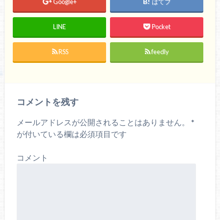
Google+
はてブ
新
ッ
し
ク
い
し
ウ
て
LINE
Pocket
ィ
く
ン
だ
ド
さ
ウ
い
で
(
RSS
feedly
開
新
き
し
ま
い
す
ウ
)
ィ
ン
ド
ウ
コメントを残す
で
開
き
ま
メールアドレスが公開されることはありません。
*
す
)
が付いている欄は必須項目です
コメント