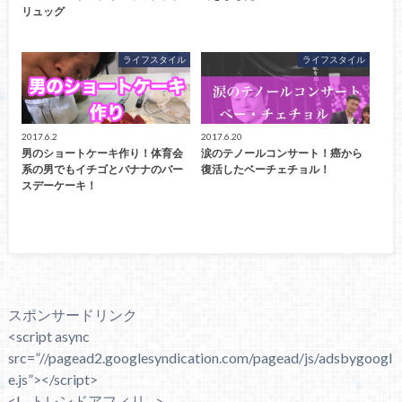
リュッグ
ライフスタイル
ライフスタイル
2017.6.2
2017.6.20
男のショートケーキ作り！体育会
涙のテノールコンサート！癌から
系の男でもイチゴとバナナのバー
復活したベーチェチョル！
スデーケーキ！
スポンサードリンク
<script async
src=”//pagead2.googlesyndication.com/pagead/js/adsbygoogl
e.js”></script>
<!– トレンドアフィリ –>