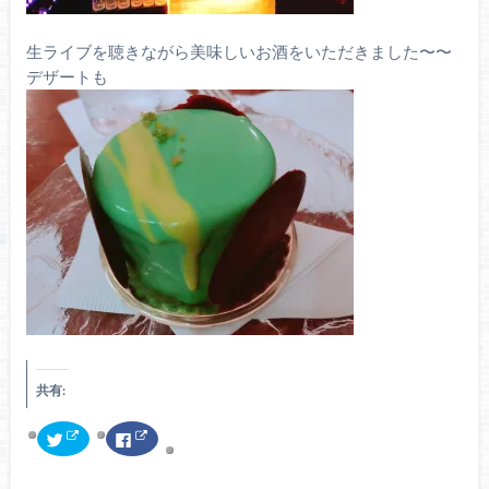
生ライブを聴きながら美味しいお酒をいただきました〜〜
デザートも
共有:
ク
F
リ
a
ッ
c
ク
e
し
b