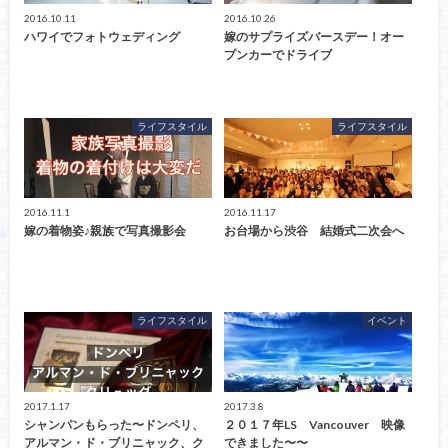
2016.10.11
2016.10.26
ハワイでフォトウェディング
嫁のサプライズバースデー！オー
プンカーでドライブ
ライフスタイル
ライフスタイル
2016.11.1
2016.11.17
嫁の着物姿♪親族で写真撮影会
お台場から渋谷 結婚式二次会へ
ライフスタイル
イベント
2017.1.17
2017.3.8
シャンパンもらった〜ドンペリ、
２０１７年LS Vancouver 映像
アルマン・ド・ブリニャック、ク
できました〜〜