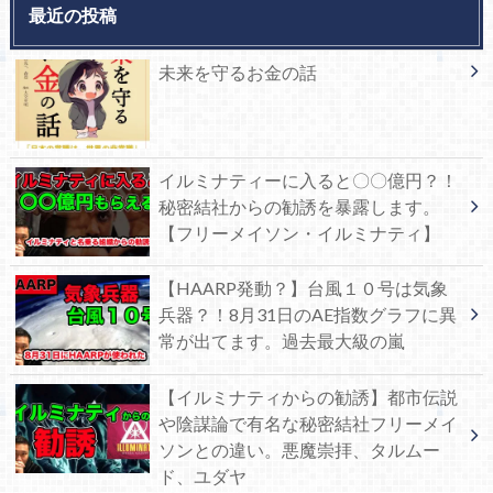
最近の投稿
未来を守るお金の話
イルミナティーに入ると〇〇億円？！
秘密結社からの勧誘を暴露します。
【フリーメイソン・イルミナティ】
【HAARP発動？】台風１０号は気象
兵器？！8月31日のAE指数グラフに異
常が出てます。過去最大級の嵐
【イルミナティからの勧誘】都市伝説
や陰謀論で有名な秘密結社フリーメイ
ソンとの違い。悪魔崇拝、タルムー
ド、ユダヤ