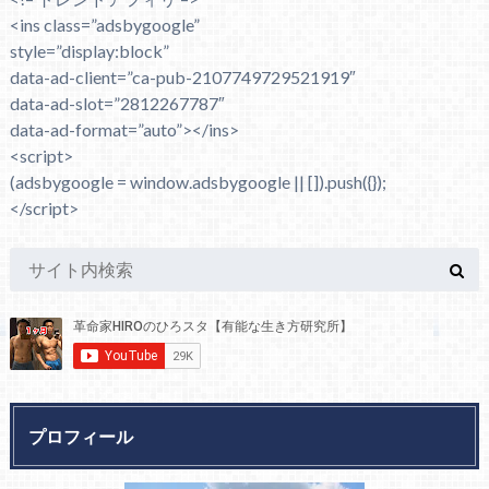
<ins class=”adsbygoogle”
style=”display:block”
data-ad-client=”ca-pub-2107749729521919″
data-ad-slot=”2812267787″
data-ad-format=”auto”></ins>
<script>
(adsbygoogle = window.adsbygoogle || []).push({});
</script>
プロフィール