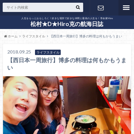
人生をもっとおもしろく！好きな場所で好きな仲間と最高の人生を！革命家Hiro
お問い合わ
松村★D★Hiro克の航海日誌
ホーム
ライフスタイル
【西日本一周旅行】博多の料理は何もかもうまい
せ
2018.09.25
ライフスタイル
【西日本一周旅行】博多の料理は何もかもうま
い