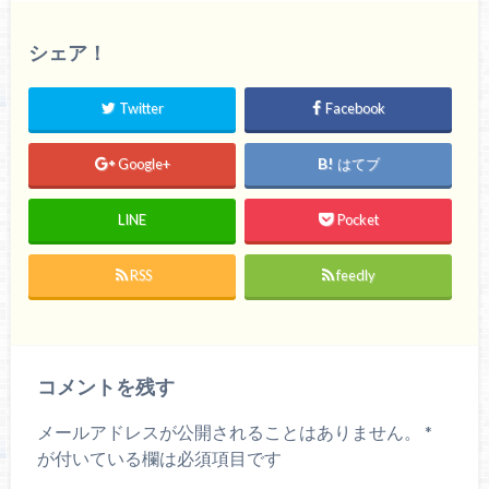
て
o
T
o
w
k
シェア！
i
で
t
共
t
有
e
す
r
る
Twitter
Facebook
で
に
共
は
有
ク
(
リ
Google+
はてブ
新
ッ
し
ク
い
し
ウ
て
LINE
Pocket
ィ
く
ン
だ
ド
さ
ウ
い
で
(
RSS
feedly
開
新
き
し
ま
い
す
ウ
)
ィ
ン
ド
ウ
コメントを残す
で
開
き
ま
メールアドレスが公開されることはありません。
*
す
)
が付いている欄は必須項目です