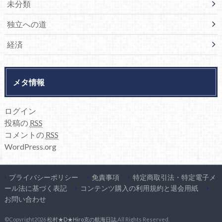
未分類
独立への道
経済
メタ情報
ログイン
投稿の
RSS
コメントの
RSS
WordPress.org
プライバシーポリシー
免責事項
特定商取引法・特定電子メ
ール法に基づく表記
コンテンツ購入の利用規約と退会用紙
お問い合わせ
©Copyright2026
松村★D★Hiro克の航海日誌
.All Rights Reserved.