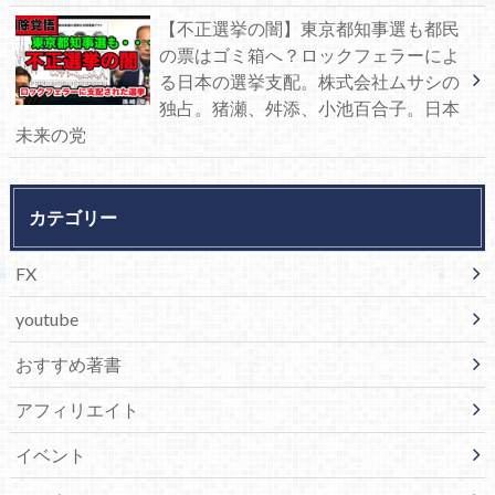
【不正選挙の闇】東京都知事選も都民
の票はゴミ箱へ？ロックフェラーによ
る日本の選挙支配。株式会社ムサシの
独占。猪瀬、舛添、小池百合子。日本
未来の党
カテゴリー
FX
youtube
おすすめ著書
アフィリエイト
イベント