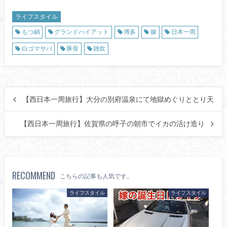
ライフスタイル
もつ鍋
グランドハイアット
博多
嫁
日本一周
白ゴマサバ
豚骨
雑炊
【西日本一周旅行】大分の別府温泉にて地獄めぐりととり天
【西日本一周旅行】佐賀県の呼子の朝市でイカの活け造り
RECOMMEND
こちらの記事も人気です。
ライフスタイル
ライフスタイル