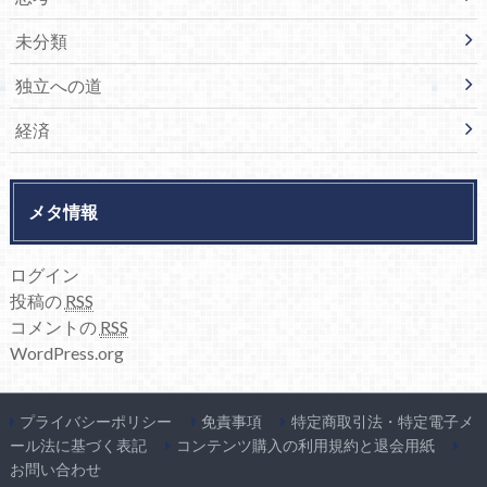
未分類
独立への道
経済
メタ情報
ログイン
投稿の
RSS
コメントの
RSS
WordPress.org
プライバシーポリシー
免責事項
特定商取引法・特定電子メ
ール法に基づく表記
コンテンツ購入の利用規約と退会用紙
お問い合わせ