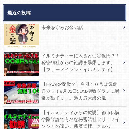
最近の投稿
未来を守るお金の話
イルミナティーに入ると〇〇億円？！
秘密結社からの勧誘を暴露します。
【フリーメイソン・イルミナティ】
【HAARP発動？】台風１０号は気象
兵器？！8月31日のAE指数グラフに異
常が出てます。過去最大級の嵐
【イルミナティからの勧誘】都市伝説
や陰謀論で有名な秘密結社フリーメイ
ソンとの違い。悪魔崇拝、タルムー