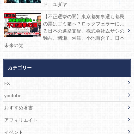
ド、ユダヤ
【不正選挙の闇】東京都知事選も都民
の票はゴミ箱へ？ロックフェラーによ
る日本の選挙支配。株式会社ムサシの
独占。猪瀬、舛添、小池百合子。日本
未来の党
カテゴリー
FX
youtube
おすすめ著書
アフィリエイト
イベント