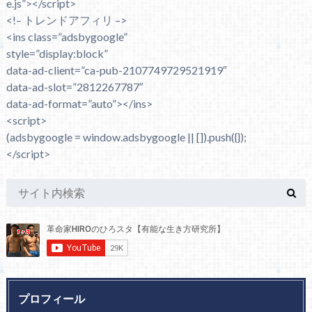
e.js”></script>
<!– トレンドアフィリ –>
<ins class=”adsbygoogle”
style=”display:block”
data-ad-client=”ca-pub-2107749729521919″
data-ad-slot=”2812267787″
data-ad-format=”auto”></ins>
<script>
(adsbygoogle = window.adsbygoogle || []).push({});
</script>
プロフィール