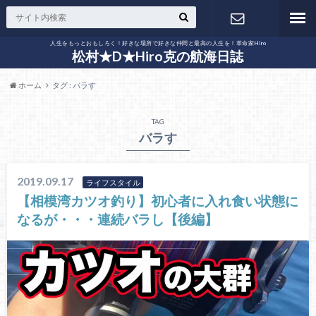
人生をもっとおもしろく！好きな場所で好きな仲間と最高の人生を！革命家Hiro
お問い合わ
松村★D★Hiro克の航海日誌
ホーム
タグ : バラす
せ
TAG
バラす
2019.09.17
ライフスタイル
【相模湾カツオ釣り】初心者に入れ食い状態に
なるが・・・連続バラし【後編】