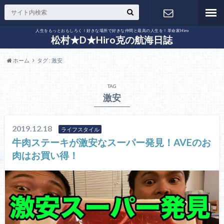
人生をもっとおもしろく！好きな場所で好きな仲間と最高の人生を！革命家Hiro
お問い合わ
松村★D★Hiro克の航海日誌
ホーム
タグ : 激安
せ
TAG
激安
2019.12.18
ライフスタイル
牛肉ステーキが激安なスーパー発見！AVEのお
肉はお買い得！