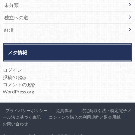
未分類
独立への道
経済
メタ情報
ログイン
投稿の
RSS
コメントの
RSS
WordPress.org
プライバシーポリシー
免責事項
特定商取引法・特定電子メ
ール法に基づく表記
コンテンツ購入の利用規約と退会用紙
お問い合わせ