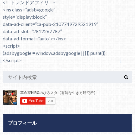
<!– トレンドアフィリ –>
<ins class=”adsbygoogle”
style=”display:block”
data-ad-client=”ca-pub-2107749729521919″
data-ad-slot=”2812267787″
data-ad-format=”auto”></ins>
<script>
(adsbygoogle = window.adsbygoogle || []).push({});
</script>
プロフィール