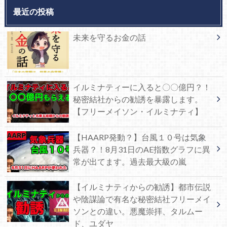
最近の投稿
未来を守るお金の話
イルミナティーに入ると〇〇億円？！
秘密結社からの勧誘を暴露します。
【フリーメイソン・イルミナティ】
【HAARP発動？】台風１０号は気象
兵器？！8月31日のAE指数グラフに異
常が出てます。過去最大級の嵐
【イルミナティからの勧誘】都市伝説
や陰謀論で有名な秘密結社フリーメイ
ソンとの違い。悪魔崇拝、タルムー
ド、ユダヤ