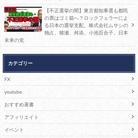
【不正選挙の闇】東京都知事選も都民
の票はゴミ箱へ？ロックフェラーによ
る日本の選挙支配。株式会社ムサシの
独占。猪瀬、舛添、小池百合子。日本
未来の党
カテゴリー
FX
youtube
おすすめ著書
アフィリエイト
イベント