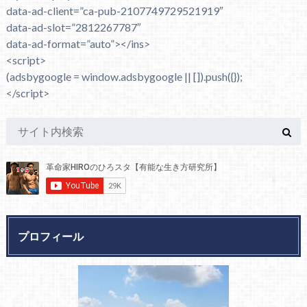
data-ad-client=”ca-pub-2107749729521919″
data-ad-slot=”2812267787″
data-ad-format=”auto”></ins>
<script>
(adsbygoogle = window.adsbygoogle || []).push({});
</script>
プロフィール