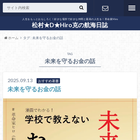
人生をもっとおもしろく！好きな場所で好きな仲間と最高の人生を！革命家Hiro
お問い合わ
松村★D★Hiro克の航海日誌
ホーム
タグ : 未来を守るお金の話
せ
TAG
未来を守るお金の話
2025.09.13
おすすめ著書
未来を守るお金の話