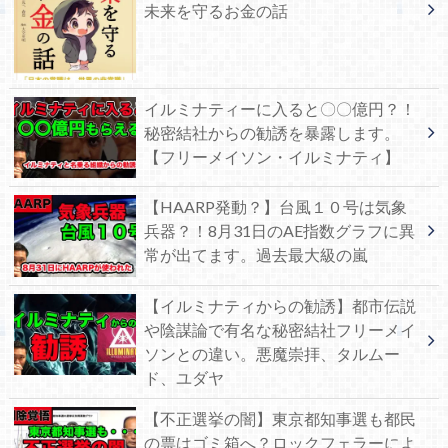
未来を守るお金の話
イルミナティーに入ると〇〇億円？！
秘密結社からの勧誘を暴露します。
【フリーメイソン・イルミナティ】
【HAARP発動？】台風１０号は気象
兵器？！8月31日のAE指数グラフに異
常が出てます。過去最大級の嵐
【イルミナティからの勧誘】都市伝説
や陰謀論で有名な秘密結社フリーメイ
ソンとの違い。悪魔崇拝、タルムー
ド、ユダヤ
【不正選挙の闇】東京都知事選も都民
の票はゴミ箱へ？ロックフェラーによ