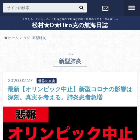
人生をもっとおもしろく！好きな場所で好きな仲間と最高の人生を！革命家Hiro
お問い合わ
松村★D★Hiro克の航海日誌
ホーム
タグ : 新型肺炎
せ
TAG
新型肺炎
2020.02.27
世界の真実
最新【オリンピック中止】新型コロナの影響は
深刻。真実を考える。肺炎患者急増