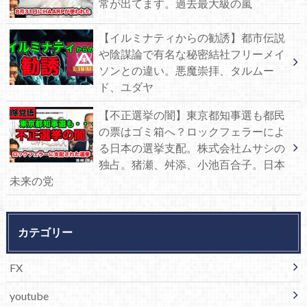
常が出てます。過去最大級の嵐
【イルミナティからの勧誘】都市伝説
や陰謀論で有名な秘密結社フリーメイ
ソンとの違い。悪魔崇拝、タルムー
ド、ユダヤ
【不正選挙の闇】東京都知事選も都民
の票はゴミ箱へ？ロックフェラーによ
る日本の選挙支配。株式会社ムサシの
独占。猪瀬、舛添、小池百合子。日本
未来の党
カテゴリー
FX
youtube