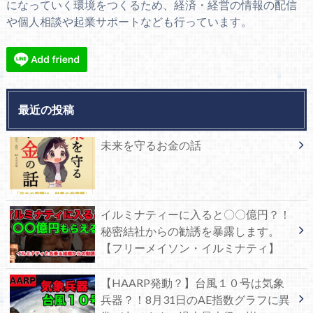
になっていく環境をつくるため、経済・経営の情報の配信
や個人相談や起業サポートなども行っています。
最近の投稿
未来を守るお金の話
イルミナティーに入ると〇〇億円？！
秘密結社からの勧誘を暴露します。
【フリーメイソン・イルミナティ】
【HAARP発動？】台風１０号は気象
兵器？！8月31日のAE指数グラフに異