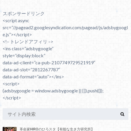
スポンサードリンク
<script async
src=”//pagead2.googlesyndication.com/pagead/js/adsbygoogl
e.js”></script>
<!– トレンドアフィリ –>
<ins class=”adsbygoogle”
style=”display:block”
data-ad-client=”ca-pub-2107749729521919″
data-ad-slot=”2812267787″
data-ad-format=”auto”></ins>
<script>
(adsbygoogle = window.adsbygoogle || []).push({});
</script>