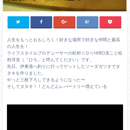
人生をもっとおもしろく！好きな場所で好きな仲間と最高
の人生を！
ライフスタイルプロデューサーの松村☆Ｄ☆HIRO克こと松
村洋克（「ひろ」と呼んでください）です。
先日、伊東港へ釣りに行ってゲットしたソーダガツオでタ
タキを作りました。
やっと三枚下ろしできるようになった〜
そしてタタキ！！どんどんレパートリー増えている