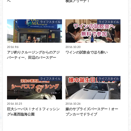
へ
横浜アリーナ！
ライフスタイル
ライフスタイル
2016.9.6
2016.10.20
アジ釣りクルージングからのアジ
ワインの試飲会でほろ酔い
パーティー、田辺のバースデー
ライフスタイル
ライフスタイル
2016.10.25
2016.10.26
巨大シーバス！ナイトフィッシン
嫁のサプライズバースデー！オー
グin葛西臨海公園
プンカーでドライブ