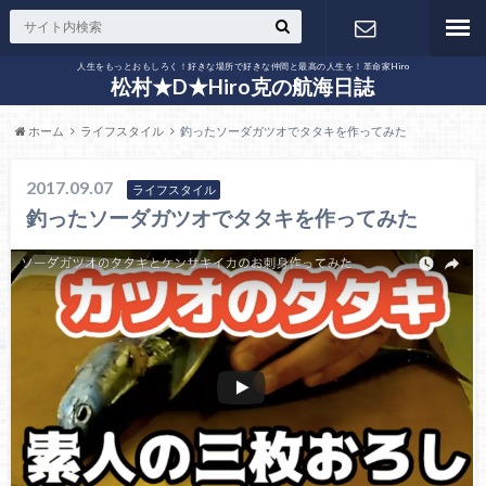
人生をもっとおもしろく！好きな場所で好きな仲間と最高の人生を！革命家Hiro
お問い合わ
松村★D★Hiro克の航海日誌
ホーム
ライフスタイル
釣ったソーダガツオでタタキを作ってみた
せ
2017.09.07
ライフスタイル
釣ったソーダガツオでタタキを作ってみた