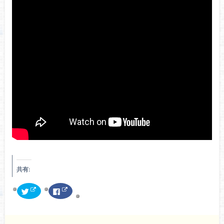
共有:
ク
F
リ
a
ッ
c
ク
e
し
b
て
o