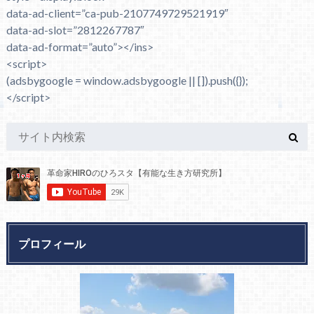
data-ad-client=”ca-pub-2107749729521919″
data-ad-slot=”2812267787″
data-ad-format=”auto”></ins>
<script>
(adsbygoogle = window.adsbygoogle || []).push({});
</script>
プロフィール