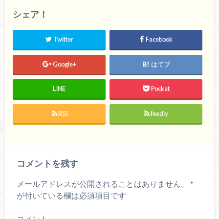
T
o
w
k
シェア！
i
で
t
共
t
有
e
す
r
る
Twitter
Facebook
で
に
共
は
有
ク
(
リ
Google+
はてブ
新
ッ
し
ク
い
し
ウ
て
LINE
Pocket
ィ
く
ン
だ
ド
さ
ウ
い
で
(
RSS
feedly
開
新
き
し
ま
い
す
ウ
)
ィ
ン
ド
ウ
コメントを残す
で
開
き
ま
メールアドレスが公開されることはありません。
*
す
)
が付いている欄は必須項目です
コメント