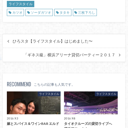
ライフスタイル
カツオ
ソーダガツオ
タタキ
三枚下ろし
ひろスタ【ライフスタイル】はじめました〜
「ギネス級」横浜アリーナ貸切パーティー２０１７
RECOMMEND
こちらの記事も人気です。
ライフスタイル
ライフスタイル
2016.9.3
2016.9.8
嫁とスパイス＆ワインBAR エルド
タイオクルーズの貸切ライブへ