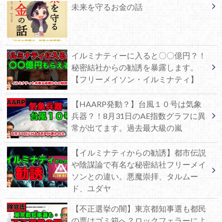
未来を守るお金の話
イルミナティーに入ると〇〇億円？！
秘密結社からの勧誘を暴露します。
【フリーメイソン・イルミナティ】
【HAARP発動？】台風１０号は気象
兵器？！8月31日のAE指数グラフに異
常が出てます。過去最大級の嵐
【イルミナティからの勧誘】都市伝説
や陰謀論で有名な秘密結社フリーメイ
ソンとの違い。悪魔崇拝、タルムー
ド、ユダヤ
【不正選挙の闇】東京都知事選も都民
の票はゴミ箱へ？ロックフェラーによ