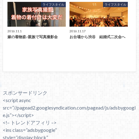
ライフスタイル
ライフスタイル
2016.11.1
2016.11.17
嫁の着物姿♪親族で写真撮影会
お台場から渋谷 結婚式二次会へ
スポンサードリンク
<script async
src=”//pagead2.googlesyndication.com/pagead/js/adsbygoogl
e.js”></script>
<!– トレンドアフィリ –>
<ins class=”adsbygoogle”
style=”display:block”