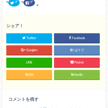
ク
F
リ
a
ッ
c
ク
e
し
b
て
o
T
o
w
k
シェア！
i
で
t
共
t
有
e
す
r
る
Twitter
Facebook
で
に
共
は
有
ク
(
リ
Google+
はてブ
新
ッ
し
ク
い
し
ウ
て
LINE
Pocket
ィ
く
ン
だ
ド
さ
ウ
い
で
(
RSS
feedly
開
新
き
し
ま
い
す
ウ
)
ィ
ン
ド
ウ
コメントを残す
で
開
き