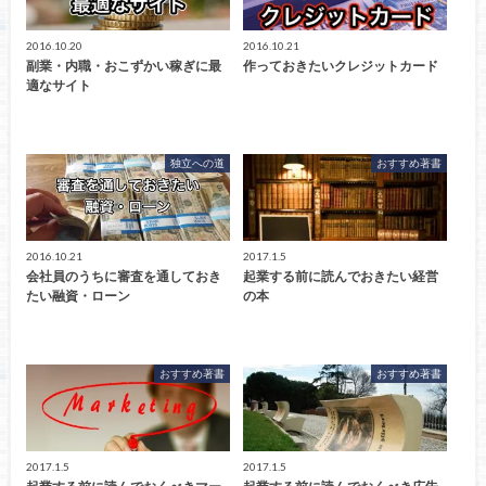
2016.10.20
2016.10.21
副業・内職・おこずかい稼ぎに最
作っておきたいクレジットカード
適なサイト
独立への道
おすすめ著書
2016.10.21
2017.1.5
会社員のうちに審査を通しておき
起業する前に読んでおきたい経営
たい融資・ローン
の本
おすすめ著書
おすすめ著書
2017.1.5
2017.1.5