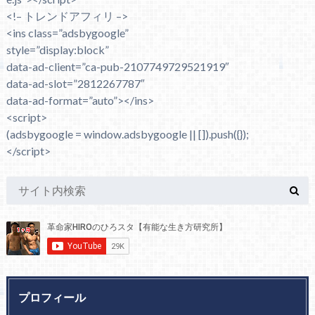
<!– トレンドアフィリ –>
<ins class=”adsbygoogle”
style=”display:block”
data-ad-client=”ca-pub-2107749729521919″
data-ad-slot=”2812267787″
data-ad-format=”auto”></ins>
<script>
(adsbygoogle = window.adsbygoogle || []).push({});
</script>
プロフィール