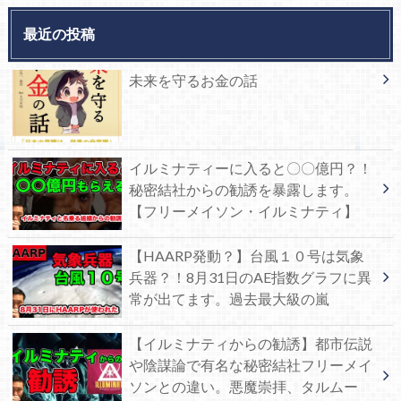
最近の投稿
未来を守るお金の話
イルミナティーに入ると〇〇億円？！
秘密結社からの勧誘を暴露します。
【フリーメイソン・イルミナティ】
【HAARP発動？】台風１０号は気象
兵器？！8月31日のAE指数グラフに異
常が出てます。過去最大級の嵐
【イルミナティからの勧誘】都市伝説
や陰謀論で有名な秘密結社フリーメイ
ソンとの違い。悪魔崇拝、タルムー