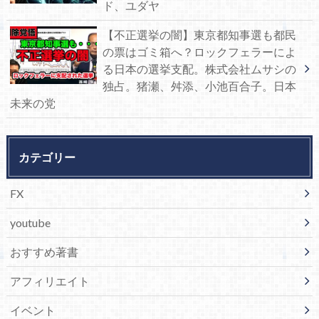
ド、ユダヤ
【不正選挙の闇】東京都知事選も都民
の票はゴミ箱へ？ロックフェラーによ
る日本の選挙支配。株式会社ムサシの
独占。猪瀬、舛添、小池百合子。日本
未来の党
カテゴリー
FX
youtube
おすすめ著書
アフィリエイト
イベント