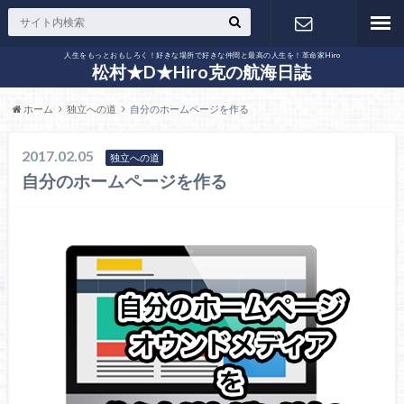
人生をもっとおもしろく！好きな場所で好きな仲間と最高の人生を！革命家Hiro
お問い合わ
松村★D★Hiro克の航海日誌
ホーム
独立への道
自分のホームページを作る
せ
2017.02.05
独立への道
自分のホームページを作る