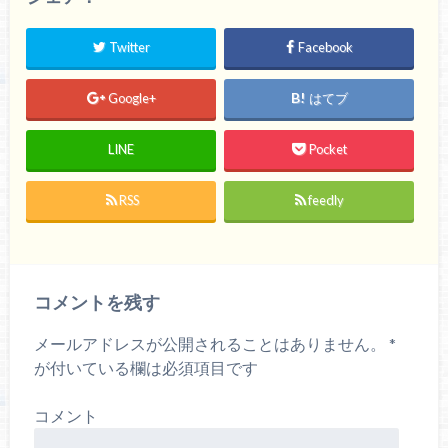
t
共
t
有
e
す
r
る
Twitter
Facebook
で
に
共
は
有
ク
(
リ
Google+
はてブ
新
ッ
し
ク
い
し
ウ
て
LINE
Pocket
ィ
く
ン
だ
ド
さ
ウ
い
で
(
RSS
feedly
開
新
き
し
ま
い
す
ウ
)
ィ
ン
ド
ウ
コメントを残す
で
開
き
ま
メールアドレスが公開されることはありません。
*
す
)
が付いている欄は必須項目です
コメント