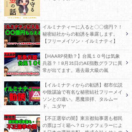
イルミナティーに入ると〇〇億円？！
秘密結社からの勧誘を暴露します。
【フリーメイソン・イルミナティ】
【HAARP発動？】台風１０号は気象
兵器？！8月31日のAE指数グラフに異
常が出てます。過去最大級の嵐
【イルミナティからの勧誘】都市伝説
や陰謀論で有名な秘密結社フリーメイ
ソンとの違い。悪魔崇拝、タルムー
ド、ユダヤ
【不正選挙の闇】東京都知事選も都民
の票はゴミ箱へ？ロックフェラーによ