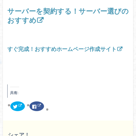
サーバーを契約する！サーバー選びの
おすすめ
すぐ完成！おすすめホームページ作成サイト
共有:
ク
F
リ
a
ッ
c
ク
e
し
b
て
o
T
o
w
k
シェア！
i
で