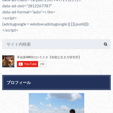
data-ad-slot=”2812267787″
data-ad-format=”auto”></ins>
<script>
(adsbygoogle = window.adsbygoogle || []).push({});
</script>
プロフィール