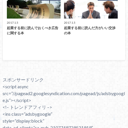
2017.1.5
2017.1.5
起業する前に読んでおくべき広告
起業する前に読んだ方がいい交渉
に関する本
の本
スポンサードリンク
<script async
src=”//pagead2.googlesyndication.com/pagead/js/adsbygoogl
e.js”></script>
<!– トレンドアフィリ –>
<ins class=”adsbygoogle”
style=”display:block”
data-ad-client=”ca-pub-2107749729521919″