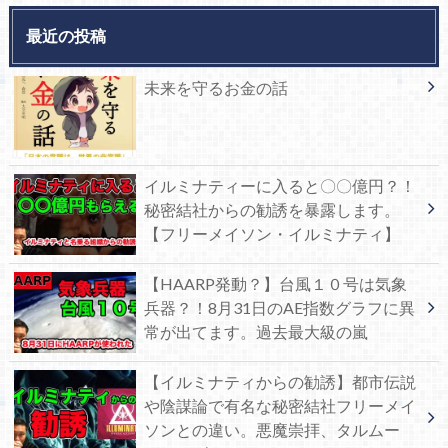
最近の投稿
未来を守るお金の話
イルミナティーに入ると〇〇億円？！
秘密結社からの勧誘を暴露します。
【フリーメイソン・イルミナティ】
【HAARP発動？】台風１０号は気象
兵器？！8月31日のAE指数グラフに異
常が出てます。過去最大級の嵐
【イルミナティからの勧誘】都市伝説
や陰謀論で有名な秘密結社フリーメイ
ソンとの違い。悪魔崇拝、タルムー