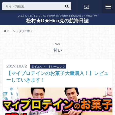
人生をもっとおもしろく！好きな場所で好きな仲間と最高の人生を！革命家Hiro
お問い合わ
松村★D★Hiro克の航海日誌
ホーム
タグ : 甘い
せ
TAG
甘い
2019.10.02
ダイエット・トレーニング
【マイプロテインのお菓子大量購入！】レビュ
ーしていきます！