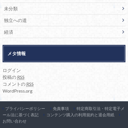
未分類
独立への道
経済
メタ情報
ログイン
投稿の
RSS
コメントの
RSS
WordPress.org
プライバシーポリシー
免責事項
特定商取引法・特定電子メ
ール法に基づく表記
コンテンツ購入の利用規約と退会用紙
お問い合わせ