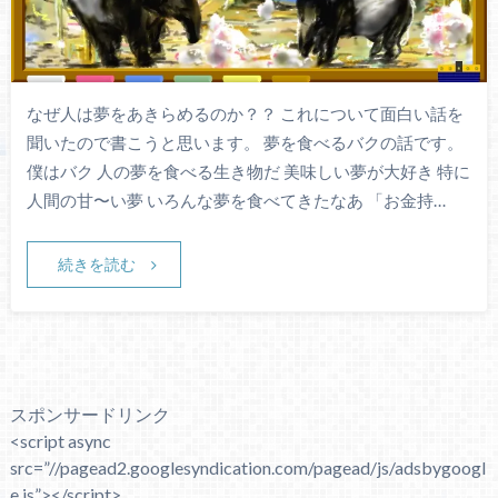
なぜ人は夢をあきらめるのか？？ これについて面白い話を
聞いたので書こうと思います。 夢を食べるバクの話です。
僕はバク 人の夢を食べる生き物だ 美味しい夢が大好き 特に
人間の甘〜い夢 いろんな夢を食べてきたなあ 「お金持…
続きを読む
スポンサードリンク
<script async
src=”//pagead2.googlesyndication.com/pagead/js/adsbygoogl
e.js”></script>