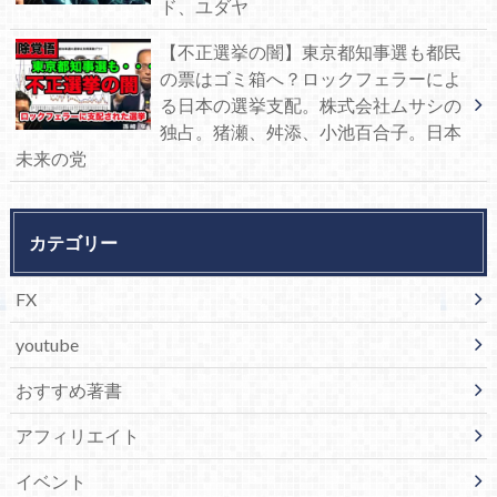
ド、ユダヤ
【不正選挙の闇】東京都知事選も都民
の票はゴミ箱へ？ロックフェラーによ
る日本の選挙支配。株式会社ムサシの
独占。猪瀬、舛添、小池百合子。日本
未来の党
カテゴリー
FX
youtube
おすすめ著書
アフィリエイト
イベント