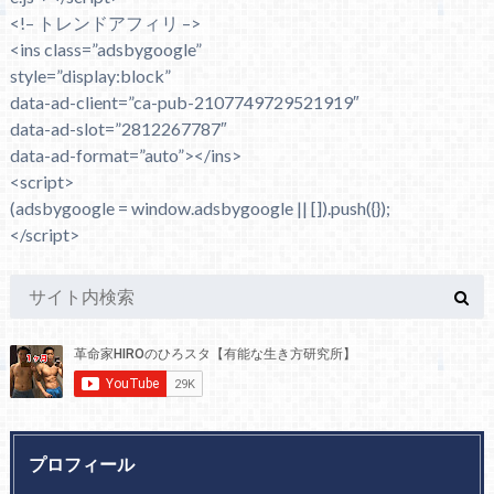
<!– トレンドアフィリ –>
<ins class=”adsbygoogle”
style=”display:block”
data-ad-client=”ca-pub-2107749729521919″
data-ad-slot=”2812267787″
data-ad-format=”auto”></ins>
<script>
(adsbygoogle = window.adsbygoogle || []).push({});
</script>
プロフィール