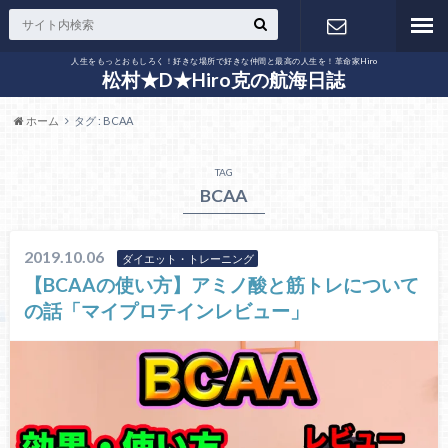
人生をもっとおもしろく！好きな場所で好きな仲間と最高の人生を！革命家Hiro
お問い合わ
松村★D★Hiro克の航海日誌
ホーム
タグ : BCAA
せ
TAG
BCAA
2019.10.06
ダイエット・トレーニング
【BCAAの使い方】アミノ酸と筋トレについて
の話「マイプロテインレビュー」