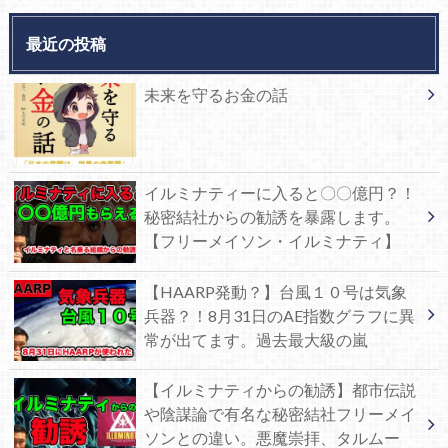
最近の投稿
未来を守るお金の話
イルミナティーに入ると〇〇億円？！
秘密結社からの勧誘を暴露します。
【フリーメイソン・イルミナティ】
【HAARP発動？】台風１０号は気象
兵器？！8月31日のAE指数グラフに異
常が出てます。過去最大級の嵐
【イルミナティからの勧誘】都市伝説
や陰謀論で有名な秘密結社フリーメイ
ソンとの違い。悪魔崇拝、タルムー