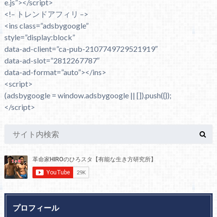
e.js”></script>
<!– トレンドアフィリ –>
<ins class=”adsbygoogle”
style=”display:block”
data-ad-client=”ca-pub-2107749729521919″
data-ad-slot=”2812267787″
data-ad-format=”auto”></ins>
<script>
(adsbygoogle = window.adsbygoogle || []).push({});
</script>
プロフィール