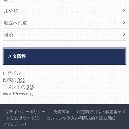
未分類
独立への道
経済
メタ情報
ログイン
投稿の
RSS
コメントの
RSS
WordPress.org
プライバシーポリシー
免責事項
特定商取引法・特定電子メ
ール法に基づく表記
コンテンツ購入の利用規約と退会用紙
お問い合わせ