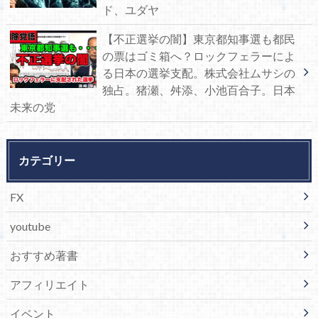
ド、ユダヤ
【不正選挙の闇】東京都知事選も都民
の票はゴミ箱へ？ロックフェラーによ
る日本の選挙支配。株式会社ムサシの
独占。猪瀬、舛添、小池百合子。日本
未来の党
カテゴリー
FX
youtube
おすすめ著書
アフィリエイト
イベント