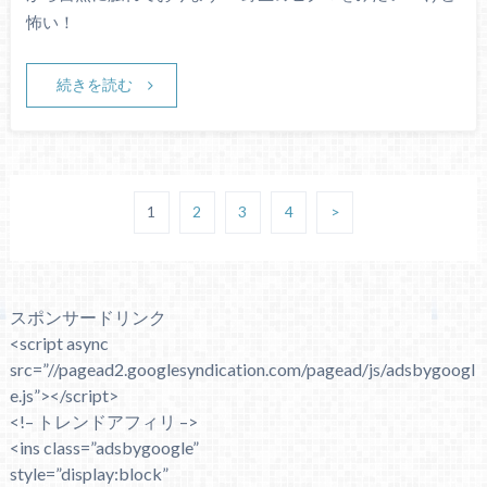
怖い！
続きを読む
1
2
3
4
>
スポンサードリンク
<script async
src=”//pagead2.googlesyndication.com/pagead/js/adsbygoogl
e.js”></script>
<!– トレンドアフィリ –>
<ins class=”adsbygoogle”
style=”display:block”