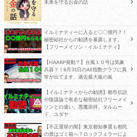
未来を守るお金の話
イルミナティーに入ると〇〇億円？！
秘密結社からの勧誘を暴露します。
【フリーメイソン・イルミナティ】
【HAARP発動？】台風１０号は気象
兵器？！8月31日のAE指数グラフに異
常が出てます。過去最大級の嵐
【イルミナティからの勧誘】都市伝説
や陰謀論で有名な秘密結社フリーメイ
ソンとの違い。悪魔崇拝、タルムー
ド、ユダヤ
【不正選挙の闇】東京都知事選も都民
の票はゴミ箱へ？ロックフェラーによ