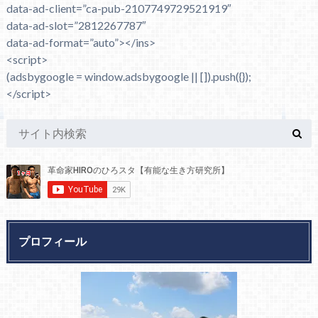
data-ad-client=”ca-pub-2107749729521919″
data-ad-slot=”2812267787″
data-ad-format=”auto”></ins>
<script>
(adsbygoogle = window.adsbygoogle || []).push({});
</script>
プロフィール