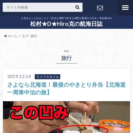
人生をもっとおもしろく！好きな場所で好きな仲間と最高の人生を！革命家Hiro
お問い合わ
松村★D★Hiro克の航海日誌
ホーム
タグ : 旅行
せ
TAG
旅行
2019.12.14
ライフスタイル
さよなら北海道！最後のやきとり弁当【北海道
一周車中泊の旅】